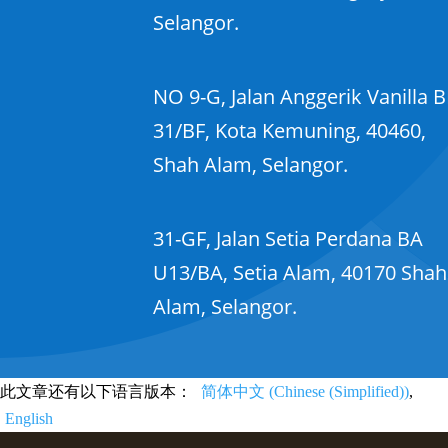
Selangor.
NO 9-G, Jalan Anggerik Vanilla B
31/BF, Kota Kemuning, 40460,
Shah Alam, Selangor.
31-GF, Jalan Setia Perdana BA
U13/BA, Setia Alam, 40170 Shah
Alam, Selangor.
此文章还有以下语言版本：
简体中文
(
Chinese (Simplified)
)
English