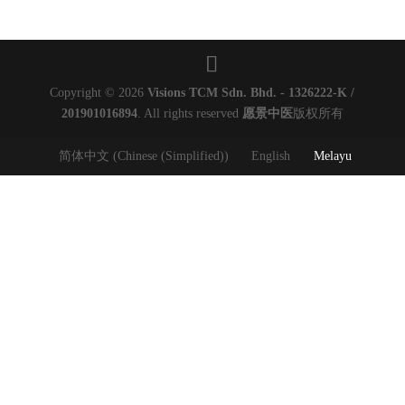
Copyright © 2026
Visions TCM Sdn. Bhd. - 1326222-K /
201901016894
. All rights reserved
愿景中医
版权所有
简体中文
(
Chinese (Simplified)
)
English
Melayu