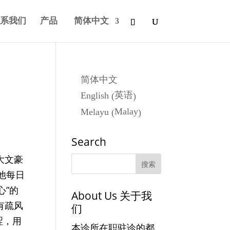
系我们
产品
简体中文
简体中文
英语
English
(
)
Malay
Melayu
(
)
Search
大文豪
他每日
心”的
About Us 关于我
有疏风
们
涩，用
本诊所在职驻诊的都