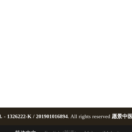
. - 1326222-K / 201901016894
. All rights reserved
愿景中