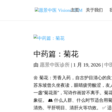
主页
关于我们
中药篇：菊花
由
愿景中医诊所
|
1 月 19, 2026
|
中
🌼 菊花：芳香入药，自古护目清心的
苏东坡曾久坐夜读，眼睛疲劳酸涩，友
一盏“菊花茶”，写诗作画皆不离手。菊
象征。 👥 什么人群、什么时节适合
清热、平肝明目、清肝火等功效。 ✅ 