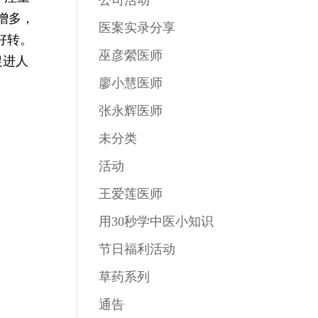
公司活动
增多，
医案实录分享
好转。
巫彦縈医师
促进人
廖小慧医师
张永辉医师
未分类
活动
王爱莲医师
用30秒学中医小知识
节日福利活动
草药系列
通告