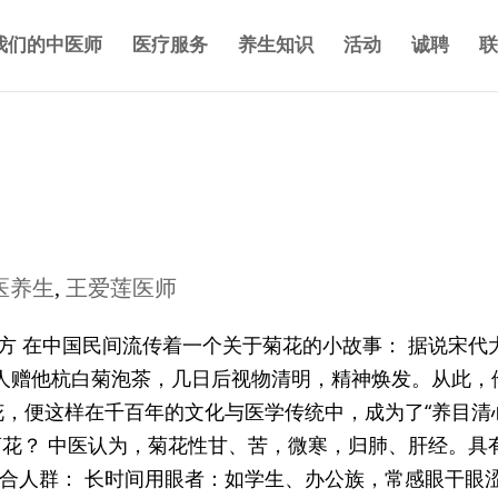
我们的中医师
医疗服务
养生知识
活动
诚聘
联
医养生
,
王爱莲医师
良方 在中国民间流传着一个关于菊花的小故事： 据说宋代
人赠他杭白菊泡茶，几日后视物清明，精神焕发。从此，
花，便这样在千百年的文化与医学传统中，成为了“养目清
用菊花？ 中医认为，菊花性甘、苦，微寒，归肺、肝经。具
适合人群： 长时间用眼者：如学生、办公族，常感眼干眼