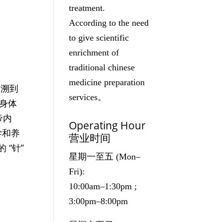
treatment.
According to the need
to give scientific
enrichment of
traditional chinese
medicine preparation
追溯到
services。
身体
帝内
Operating Hour
学和养
营业时间
 “针”
星期一至五 (Mon–
Fri):
10:00am–1:30pm ;
3:00pm–8:00pm