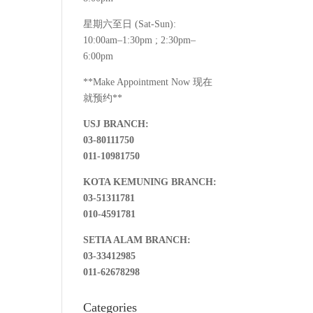
星期六至日 (Sat-Sun):
10:00am–1:30pm ; 2:30pm–
6:00pm
**Make Appointment Now 现在
就预约**
USJ BRANCH:
03-80111750
011-10981750
KOTA KEMUNING BRANCH:
03-51311781
010-4591781
SETIA ALAM BRANCH:
03-33412985
011-62678298
Categories