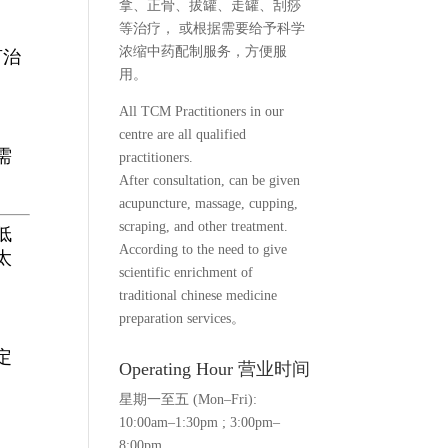
拿、正骨、拔罐、走罐、刮痧
等治疗， 或根据需要给予科学
浓缩中药配制服务，方便服
言治
用。
All TCM Practitioners in our
centre are all qualified
需
practitioners.
After consultation, can be given
acupuncture, massage, cupping,
scraping, and other treatment.
低
According to the need to give
太
scientific enrichment of
traditional chinese medicine
preparation services。
定
Operating Hour 营业时间
星期一至五 (Mon–Fri):
10:00am–1:30pm ; 3:00pm–
8:00pm