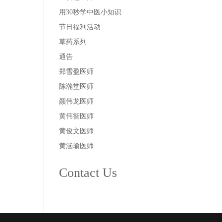
用30秒学中医小知识
节日福利活动
草药系列
通告
郑雪盈医师
陈瀚堂医师
颜伟龙医师
黄伟智医师
黄俊文医师
黄涵瑜医师
Contact Us