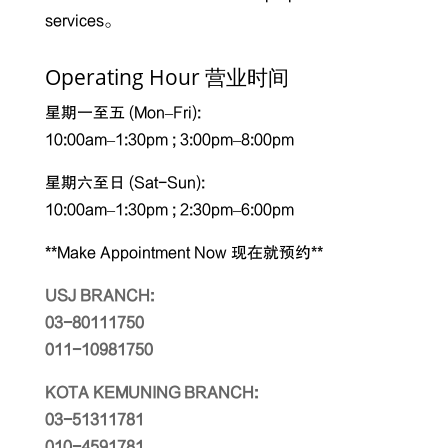
services。
Operating Hour 营业时间
星期一至五 (Mon–Fri):
10:00am–1:30pm ; 3:00pm–8:00pm
星期六至日 (Sat-Sun):
10:00am–1:30pm ; 2:30pm–6:00pm
**Make Appointment Now 现在就预约**
USJ BRANCH:
03-80111750
011-10981750
KOTA KEMUNING BRANCH:
03-51311781
010-4591781