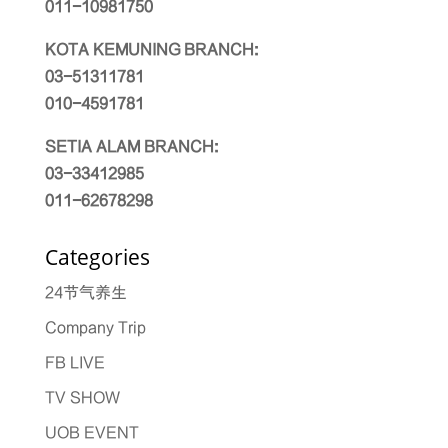
011-10981750
KOTA KEMUNING BRANCH:
03-51311781
010-4591781
SETIA ALAM BRANCH:
03-33412985
011-62678298
Categories
24节气养生
Company Trip
FB LIVE
TV SHOW
UOB EVENT