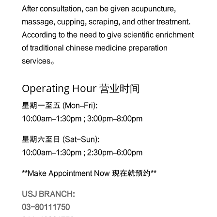
After consultation, can be given acupuncture,
massage, cupping, scraping, and other treatment.
According to the need to give scientific enrichment
of traditional chinese medicine preparation
services。
Operating Hour 营业时间
星期一至五 (Mon–Fri):
10:00am–1:30pm ; 3:00pm–8:00pm
星期六至日 (Sat-Sun):
10:00am–1:30pm ; 2:30pm–6:00pm
**Make Appointment Now 现在就预约**
USJ BRANCH:
03-80111750